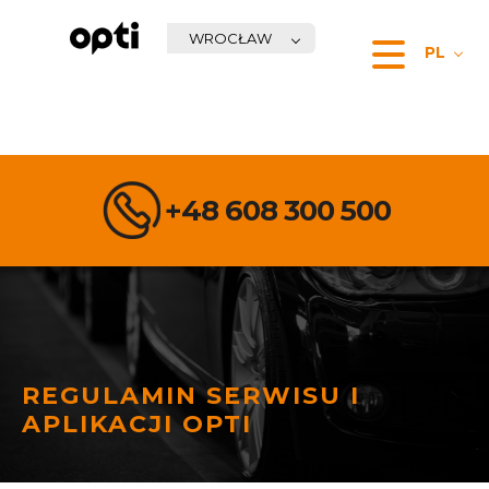
Homepage
WROCŁAW
PL
+48 608 300 500
REGULAMIN SERWISU I
APLIKACJI OPTI