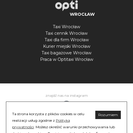
WROCŁAW
Taxi Wrocław
Taxi cennik Wrocław
Taxi dla firm Wrocław
Kurier miejski Wrocław
Taxi bagażowe Wrocław
Praca w Optitaxi Wrocław
znajdź nas na instagram
Ta strona korzysta z plików cookies w celu
Rozumiem
realizacji usług zgodnie z
Polityką
znajdź nas na instagram
Regulamin
Polityka prywatności
©
prywatności
. Możesz określić warunki przechowywania lub
2026 OPTITAXI. All rights reserved.